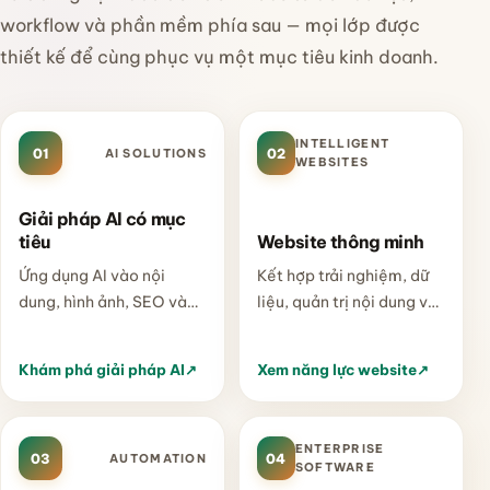
workflow và phần mềm phía sau — mọi lớp được
thiết kế để cùng phục vụ một mục tiêu kinh doanh.
INTELLIGENT
01
AI SOLUTIONS
02
WEBSITES
Giải pháp AI có mục
tiêu
Website thông minh
Ứng dụng AI vào nội
Kết hợp trải nghiệm, dữ
dung, hình ảnh, SEO và
liệu, quản trị nội dung và
quy trình làm việc theo
cấu trúc semantic để
bài toán cụ thể — luôn có
website trở thành một hệ
Khám phá giải pháp AI
↗
Xem năng lực website
↗
lớp kiểm soát của con
thống vận hành thực sự.
người.
ENTERPRISE
03
AUTOMATION
04
SOFTWARE