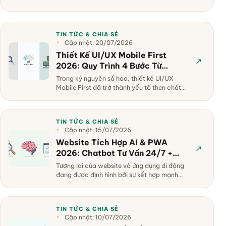
TIN TỨC & CHIA SẺ
Cập nhật: 20/07/2026
Thiết Kế UI/UX Mobile First
↗
2026: Quy Trình 4 Bước Từ
Wireframe Đến Prototype
Trong kỷ nguyên số hóa, thiết kế UI/UX
Mobile First đã trở thành yếu tố then chốt
cho mọi ứng dụng di động thà…
TIN TỨC & CHIA SẺ
Cập nhật: 15/07/2026
Website Tích Hợp AI & PWA
↗
2026: Chatbot Tư Vấn 24/7 +
Offline Access Cho Ứng Dụng Di
Tương lai của website và ứng dụng di động
Động
đang được định hình bởi sự kết hợp mạnh
mẽ giữa Trí tuệ Nhân tạo (AI…
TIN TỨC & CHIA SẺ
Cập nhật: 10/07/2026