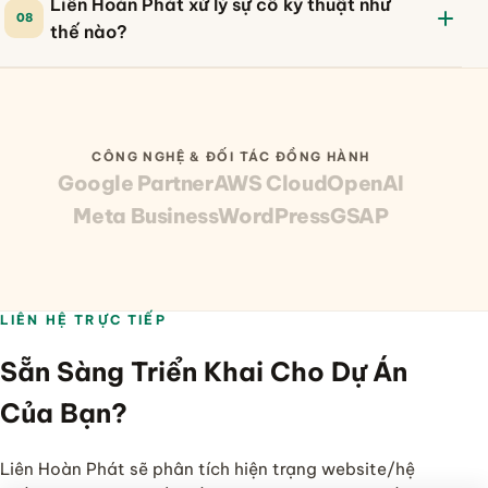
Liên Hoàn Phát xử lý sự cố kỹ thuật như
08
thế nào?
CÔNG NGHỆ & ĐỐI TÁC ĐỒNG HÀNH
Google Partner
AWS Cloud
OpenAI
Meta Business
WordPress
GSAP
LIÊN HỆ TRỰC TIẾP
Sẵn Sàng Triển Khai Cho Dự Án
Của Bạn?
Liên Hoàn Phát sẽ phân tích hiện trạng website/hệ