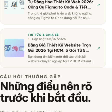
Tự Động Hóa Thiết Kế Web 2026:
↗
Công Cụ Figma to Code & Tiết
Kiệm 70% Thời Gian Phát Triển
Trong thế giới phát triển web không ngừng,
công cụ Figma to Code đang nổi lên như
một giải pháp đột phá. Bài v…
TIN TỨC & CHIA SẺ
Cập nhật: 05/07/2026
Bảng Giá Thiết Kế Website Trọn
↗
Gói 2026 Tại HCM: 5 Gói Từ 5
Triệu + Bảo Hành 3 Năm Không
Bạn đang tìm kiếm một đối tác thiết kế
Phát Sinh
website chuyên nghiệp tại TP.HCM với mức
giá phải chăng và chính sách b…
CÂU HỎI THƯỜNG GẶP
Những điều nên rõ
trước khi bắt đầu.