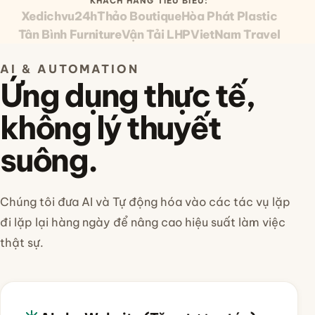
KHÁCH HÀNG TIÊU BIỂU:
Xedichvu24h
Thảo Boutique
Hòa Phát Plastic
Tân Bình Furniture
Vận Tải LHP
VietNam Travel
AI & AUTOMATION
Ứng dụng thực tế,
không lý thuyết
suông.
Chúng tôi đưa AI và Tự động hóa vào các tác vụ lặp
đi lặp lại hàng ngày để nâng cao hiệu suất làm việc
thật sự.