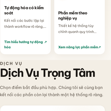
Tự động hóa có kiểm
soát
Phần mềm theo
nghiệp vụ
Kết nối các bước lặp lại
Thiết kế hệ thống tùy
thành workflow rõ ràng,
chỉnh quanh quy trình
giảm thao tác thủ công
thật, có cấu trúc dữ liệu
và giữ lại điểm duyệt ở
Tìm hiểu hướng tự động
↗
rõ và khả năng mở rộng
nơi doanh nghiệp cần.
hóa
Xem năng lực phần mềm
↗
theo từng giai đoạn.
DỊCH VỤ
Dịch Vụ Trọng Tâm
Chọn điểm bắt đầu phù hợp. Chúng tôi sẽ cùng bạn
kết nối các phần còn lại thành một hệ thống rõ ràng.