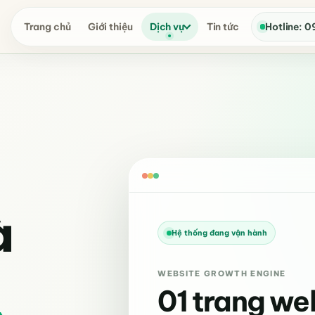
Trang chủ
Giới thiệu
Dịch vụ
Tin tức
Hotline: 0
à
Hệ thống đang vận hành
WEBSITE GROWTH ENGINE
01 trang we