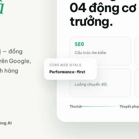
à
04 động cơ
trưởng.
SEO
ị — đồng
Cấu trúc tìm kiếm
rên Google,
CORE WEB VITALS
ch hàng
Performance-first
CRO
Luồng chuyển đổi
Thu hút
Thuyết phụ
ộng AI