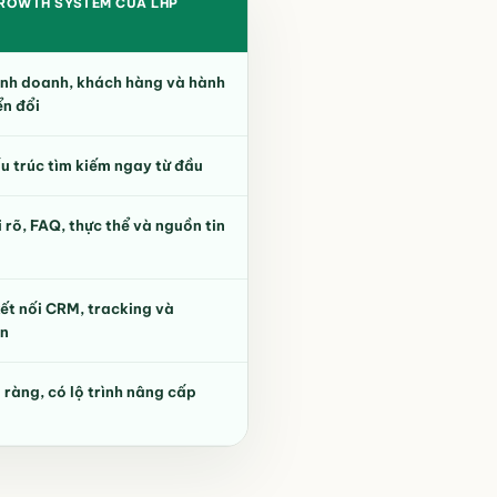
GROWTH SYSTEM CỦA LHP
inh doanh, khách hàng và hành
ển đổi
ấu trúc tìm kiếm ngay từ đầu
i rõ, FAQ, thực thể và nguồn tin
ết nối CRM, tracking và
on
õ ràng, có lộ trình nâng cấp