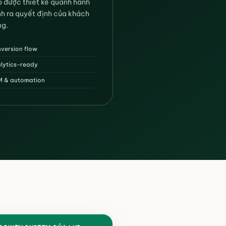
 được thiết kế quanh hành
nh ra quyết định của khách
ng.
version flow
lytics-ready
 & automation