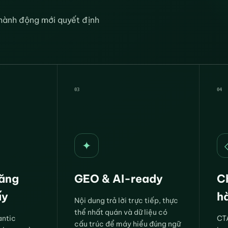
g hành động mới quyết định
03
04
✦
năng
GEO & AI-ready
C
ấy
h
Nội dung trả lời trực tiếp, thực
thể nhất quán và dữ liệu có
antic
CTA
cấu trúc để máy hiểu đúng ngữ