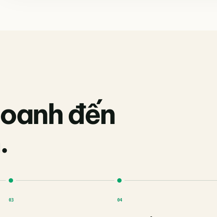
 doanh đến
.
03
04