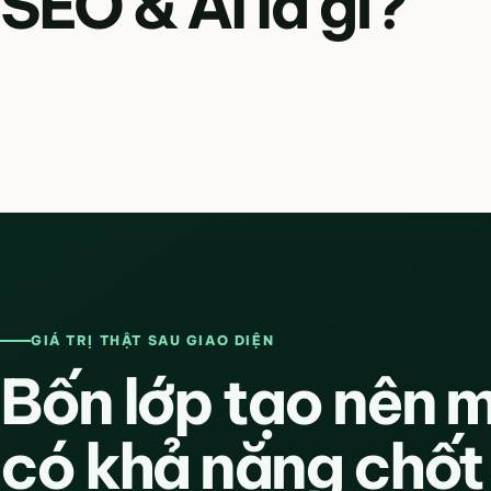
SEO & AI là gì?
GIÁ TRỊ THẬT SAU GIAO DIỆN
Bốn lớp tạo nên 
có khả năng chốt