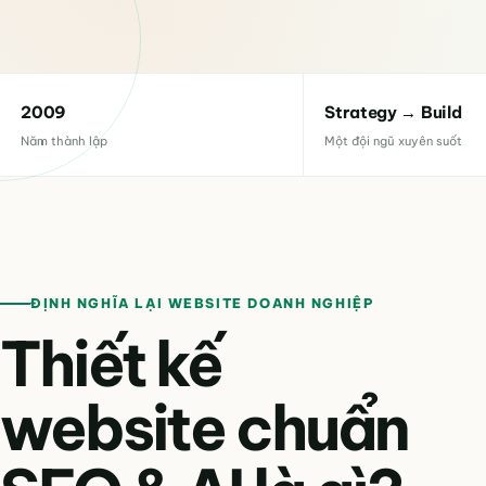
2009
Strategy → Build
Năm thành lập
Một đội ngũ xuyên suốt
ĐỊNH NGHĨA LẠI WEBSITE DOANH NGHIỆP
Thiết kế
website chuẩn