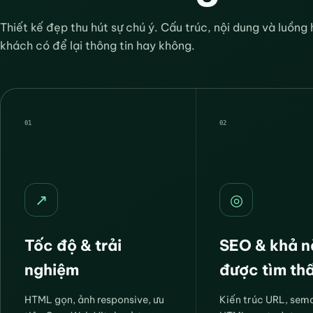
Thiết kế đẹp thu hút sự chú ý. Cấu trúc, nội dung và luồn
khách có để lại thông tin hay không.
01
02
↗
◎
Tốc độ & trải
SEO & khả 
nghiệm
được tìm th
HTML gọn, ảnh responsive, ưu
Kiến trúc URL, sem