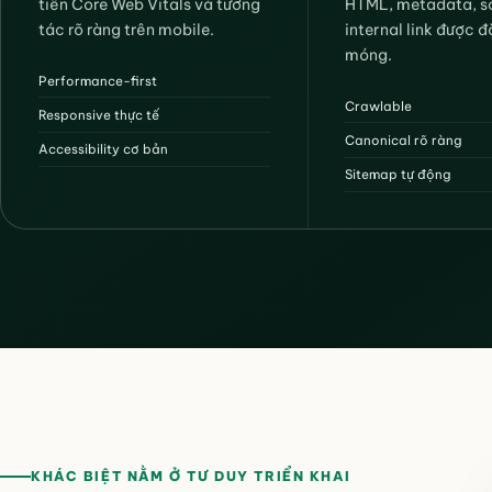
tiên Core Web Vitals và tương
HTML, metadata, 
tác rõ ràng trên mobile.
internal link được 
móng.
Performance-first
Crawlable
Responsive thực tế
Canonical rõ ràng
Accessibility cơ bản
Sitemap tự động
KHÁC BIỆT NẰM Ở TƯ DUY TRIỂN KHAI