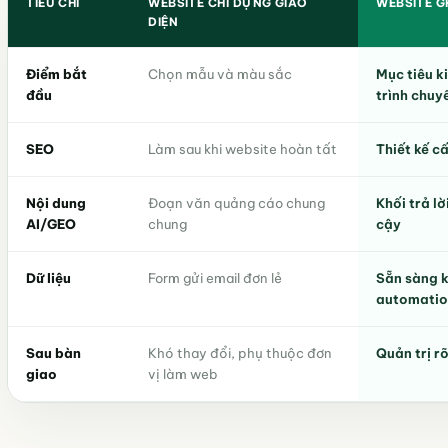
TIÊU CHÍ
WEBSITE CHỈ DỰNG GIAO
WEBSITE 
DIỆN
Điểm bắt
Chọn mẫu và màu sắc
Mục tiêu k
đầu
trình chuy
SEO
Làm sau khi website hoàn tất
Thiết kế c
Nội dung
Đoạn văn quảng cáo chung
Khối trả lờ
AI/GEO
chung
cậy
Dữ liệu
Form gửi email đơn lẻ
Sẵn sàng k
automati
Sau bàn
Khó thay đổi, phụ thuộc đơn
Quản trị r
giao
vị làm web