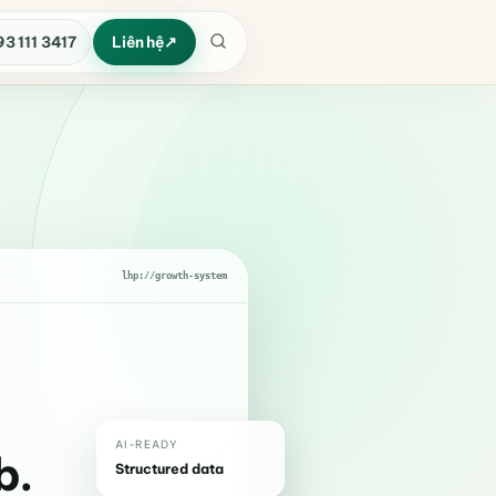
93 111 3417
Liên hệ
lhp://growth-system
AI-READY
b.
Structured data