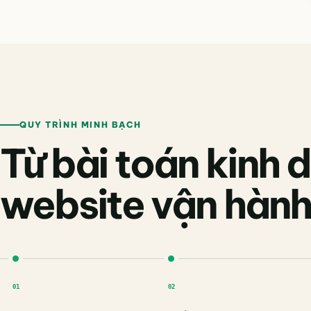
QUY TRÌNH MINH BẠCH
Từ bài toán kinh
website vận hành
01
02