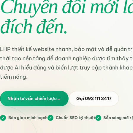
Chuyển đổi mới l
đích đến.
LHP thiết kế website nhanh, bảo mật và dễ quản tr
thời tạo nền tảng để doanh nghiệp được tìm thấy t
được AI hiểu đúng và biến lượt truy cập thành khá
tiềm năng.
Nhận tư vấn chiến lược
→
Gọi 093 111 3417
Bàn giao minh bạch
Chuẩn SEO kỹ thuật
Sẵn sàng mở r
✓
✓
✓