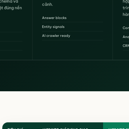
schema và
hợp
cảnh.
đặt đúng nền
trì
hà
Answer blocks
Entity signals
Con
AI crawler ready
Ana
CRM