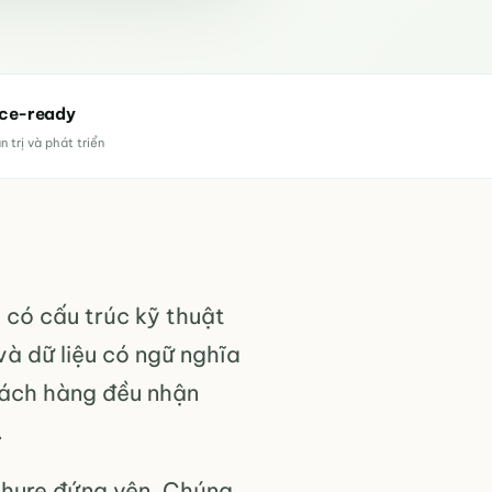
ce-ready
n trị và phát triển
 có cấu trúc kỹ thuật
 và dữ liệu có ngữ nghĩa
khách hàng đều nhận
.
hure đứng yên. Chúng