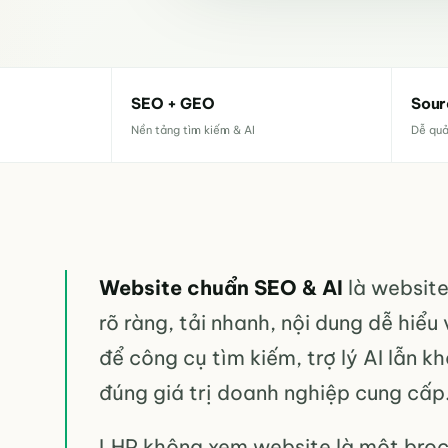
SEO + GEO
Sour
Nền tảng tìm kiếm & AI
Dễ quả
Website chuẩn SEO & AI
là website
rõ ràng, tải nhanh, nội dung dễ hiểu
để công cụ tìm kiếm, trợ lý AI lẫn 
đúng giá trị doanh nghiệp cung cấp
LHP không xem website là một broc