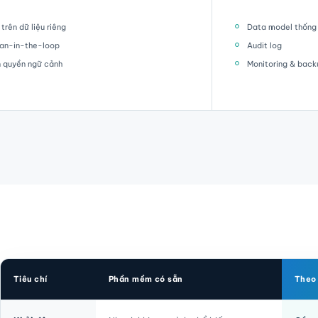
trên dữ liệu riêng
Data model thống
an-in-the-loop
Audit log
 quyền ngữ cảnh
Monitoring & back
Tiêu chí
Phần mềm có sẵn
Theo