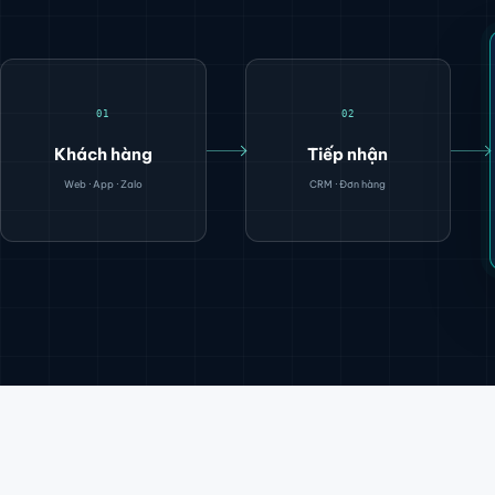
01
02
Khách hàng
Tiếp nhận
Web · App · Zalo
CRM · Đơn hàng