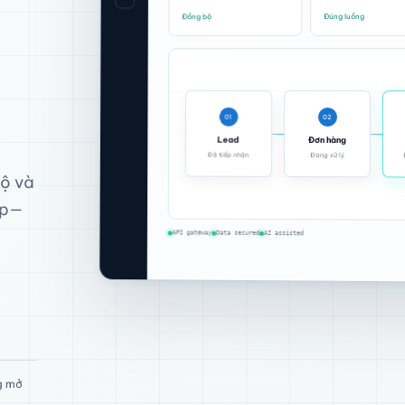
Đúng luồng
Đồng bộ
01
02
Lead
Đơn hàng
Đã tiếp nhận
Đang xử lý
bộ và
ệp—
API gateway
Data secured
AI assisted
ng mở