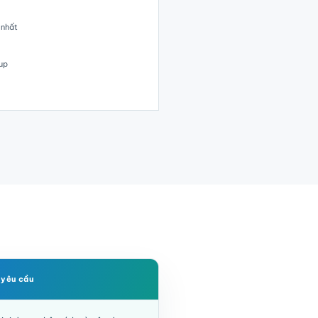
 nhất
up
 yêu cầu