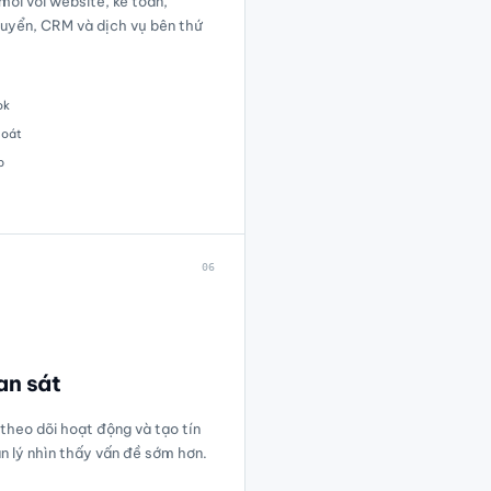
ới với website, kế toán,
huyển, CRM và dịch vụ bên thứ
ok
soát
p
06
an sát
 theo dõi hoạt động và tạo tín
ản lý nhìn thấy vấn đề sớm hơn.