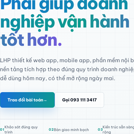
Phải giúp doanh
nghiệp vận hành
tốt hơn.
LHP thiết kế web app, mobile app, phần mềm nội 
nền tảng tích hợp theo đúng quy trình doanh nghi
dễ dùng hôm nay, có thể mở rộng ngày mai.
Trao đổi bài toán
→
Gọi 093 111 3417
Khảo sát đúng quy
Kiến trúc sẵn sà
01
02
Bàn giao minh bạch
03
trình
rộng