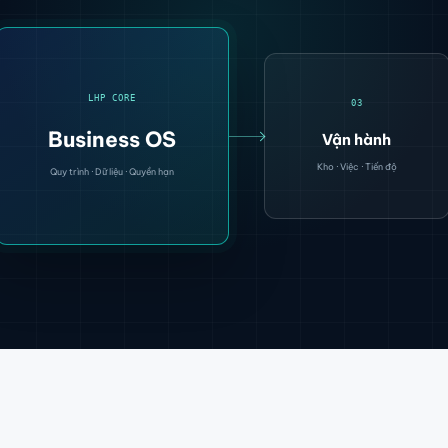
LHP CORE
03
Business OS
Vận hành
Kho · Việc · Tiến độ
Quy trình · Dữ liệu · Quyền hạn