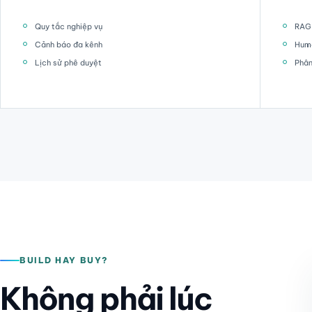
Quy tắc nghiệp vụ
RAG 
Cảnh báo đa kênh
Hum
Lịch sử phê duyệt
Phân
BUILD HAY BUY?
Không phải lúc