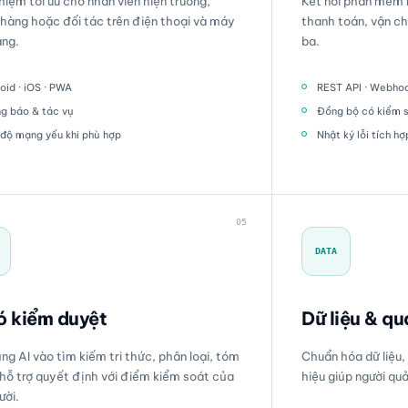
ghiệm tối ưu cho nhân viên hiện trường,
Kết nối phần mềm m
hàng hoặc đối tác trên điện thoại và máy
thanh toán, vận c
ảng.
ba.
oid · iOS · PWA
REST API · Webho
g báo & tác vụ
Đồng bộ có kiểm 
độ mạng yếu khi phù hợp
Nhật ký lỗi tích hợ
05
DATA
ó kiểm duyệt
Dữ liệu & qu
ng AI vào tìm kiếm tri thức, phân loại, tóm
Chuẩn hóa dữ liệu,
 hỗ trợ quyết định với điểm kiểm soát của
hiệu giúp người qu
ười.