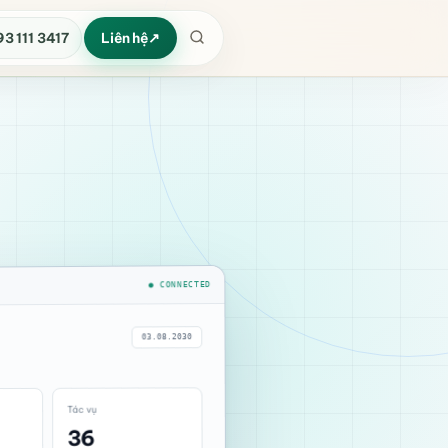
93 111 3417
Liên hệ
● CONNECTED
03.08.2030
Tác vụ
36