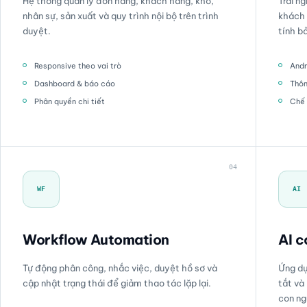
Hệ thống quản lý đơn hàng, khách hàng, kho,
Trải n
nhân sự, sản xuất và quy trình nội bộ trên trình
khách 
duyệt.
tính b
Responsive theo vai trò
Andr
Dashboard & báo cáo
Thôn
Phân quyền chi tiết
Chế 
04
WF
AI
Workflow Automation
AI c
Tự động phân công, nhắc việc, duyệt hồ sơ và
Ứng dụ
cập nhật trạng thái để giảm thao tác lặp lại.
tắt và
con ng