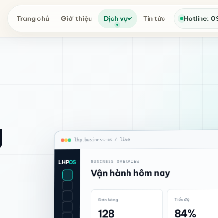
Trang chủ
Giới thiệu
Dịch vụ
Tin tức
Hotline: 0
g
lhp.business-os / live
OS
LHP
BUSINESS OVERVIEW
Vận hành hôm nay
Tiến độ
Đơn hàng
84%
128