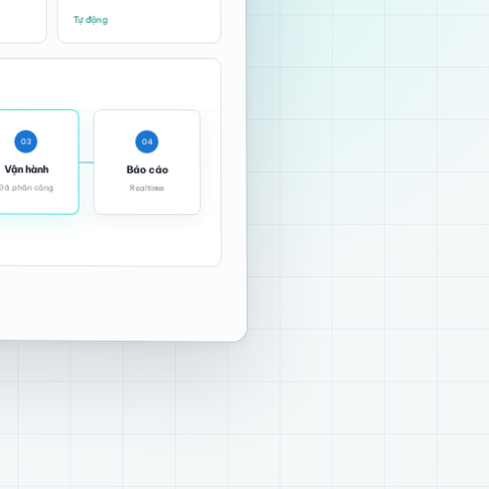
Tự động
03
04
Vận hành
Báo cáo
Đã phân công
Realtime