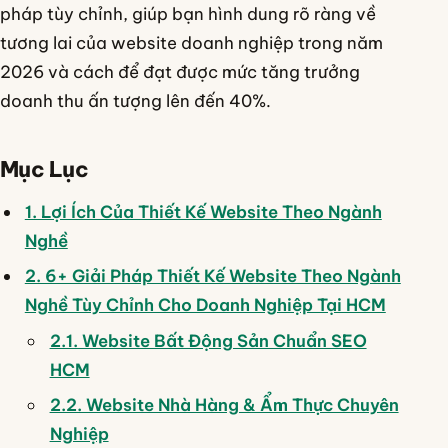
pháp tùy chỉnh, giúp bạn hình dung rõ ràng về
tương lai của website doanh nghiệp trong năm
2026 và cách để đạt được mức tăng trưởng
doanh thu ấn tượng lên đến 40%.
Mục Lục
1. Lợi Ích Của Thiết Kế Website Theo Ngành
Nghề
2. 6+ Giải Pháp Thiết Kế Website Theo Ngành
Nghề Tùy Chỉnh Cho Doanh Nghiệp Tại HCM
2.1. Website Bất Động Sản Chuẩn SEO
HCM
2.2. Website Nhà Hàng & Ẩm Thực Chuyên
Nghiệp