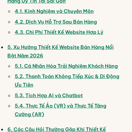
Hàng Uy Tín Tại Sài Gòn
4.1. Kinh Nghiệm và Chuyên Môn
4.2. Dịch Vụ Hỗ Trợ Sau Bán Hàng
4.3. Chi Phí Thiết Kế Website Hợp Lý
5. Xu Hướng Thiết Kế Website Bán Hàng Nổi
Bật Năm 2026
5.1. Cá Nhân Hóa Trải Nghiệm Khách Hàng
5.2. Thanh Toán Không Tiếp Xúc & Di Động
Ưu Tiên
5.3. Tích Hợp AI và Chatbot
5.4. Thực Tế Ảo (VR) và Thực Tế Tăng
Cường (AR)
6. Các Câu Hỏi Thường Gặp Khi Thiết Kế