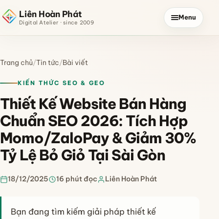
Liên Hoàn Phát
Menu
Digital Atelier · since 2009
Trang chủ
/
Tin tức
/
Bài viết
KIẾN THỨC SEO & GEO
Thiết Kế Website Bán Hàng
Chuẩn SEO 2026: Tích Hợp
Momo/ZaloPay & Giảm 30%
Tỷ Lệ Bỏ Giỏ Tại Sài Gòn
18/12/2025
16 phút đọc
Liên Hoàn Phát
Bạn đang tìm kiếm giải pháp thiết kế