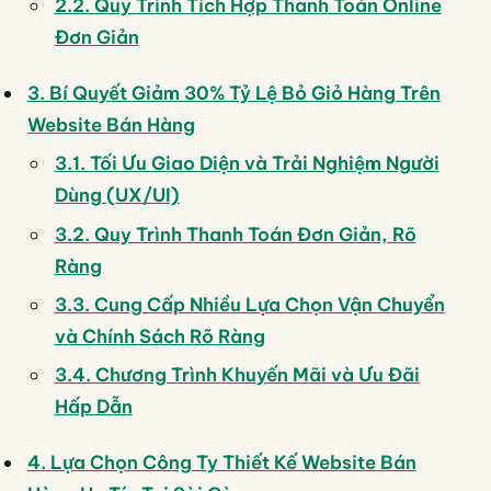
2.2. Quy Trình Tích Hợp Thanh Toán Online
Đơn Giản
3. Bí Quyết Giảm 30% Tỷ Lệ Bỏ Giỏ Hàng Trên
Website Bán Hàng
3.1. Tối Ưu Giao Diện và Trải Nghiệm Người
Dùng (UX/UI)
3.2. Quy Trình Thanh Toán Đơn Giản, Rõ
Ràng
3.3. Cung Cấp Nhiều Lựa Chọn Vận Chuyển
và Chính Sách Rõ Ràng
3.4. Chương Trình Khuyến Mãi và Ưu Đãi
Hấp Dẫn
4. Lựa Chọn Công Ty Thiết Kế Website Bán